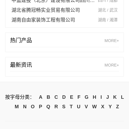
中蓝建投（北京）建设有限公司四川第一分公司
四川 / 成都
湖北省腾冠畅实业贸易有限公司
湖北 / 武汉
湖南自由家装饰工程有限公司
湖南 / 湘潭
热门产品
MORE+
最新资讯
MORE+
按字母分类：
A
B
C
D
E
F
G
H
I
J
K
L
M
N
O
P
Q
R
S
T
U
V
W
X
Y
Z