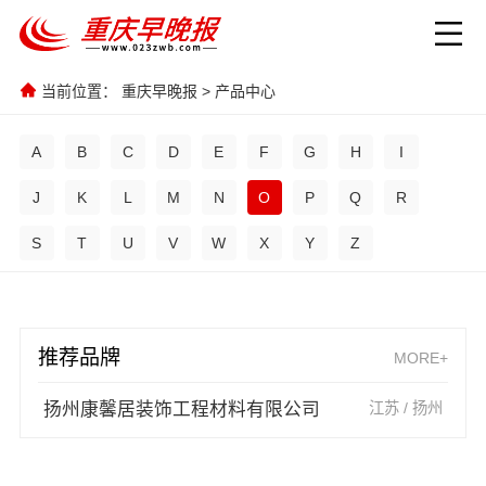
当前位置：
重庆早晚报
>
产品中心
A
B
C
D
E
F
G
H
I
J
K
L
M
N
O
P
Q
R
S
T
U
V
W
X
Y
Z
推荐品牌
MORE+
扬州康馨居装饰工程材料有限公司
江苏 / 扬州