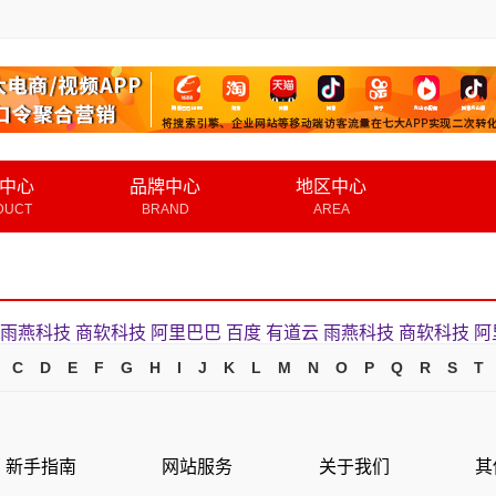
中心
品牌中心
地区中心
DUCT
BRAND
AREA
雨燕科技
商软科技
阿里巴巴
百度
有道云
雨燕科技
商软科技
阿
C
D
E
F
G
H
I
J
K
L
M
N
O
P
Q
R
S
T
新手指南
网站服务
关于我们
其