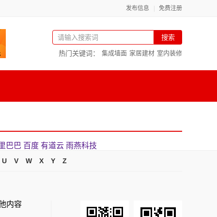
发布信息
免费注册
搜索
热门关键词：
集成墙面
家居建材
室内装修
里巴巴
百度
有道云
雨燕科技
U
V
W
X
Y
Z
他内容