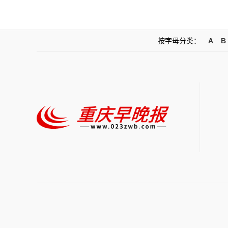
按字母分类：
A
B