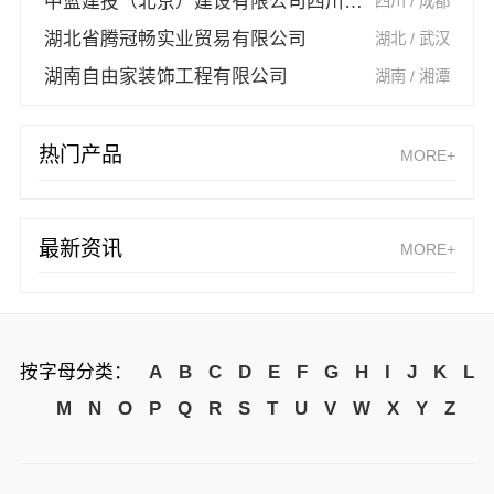
中蓝建投（北京）建设有限公司四川第一分公司
四川 / 成都
湖北省腾冠畅实业贸易有限公司
湖北 / 武汉
湖南自由家装饰工程有限公司
湖南 / 湘潭
热门产品
MORE+
最新资讯
MORE+
按字母分类：
A
B
C
D
E
F
G
H
I
J
K
L
M
N
O
P
Q
R
S
T
U
V
W
X
Y
Z