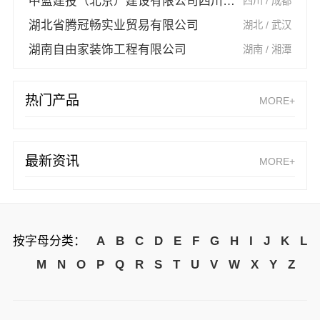
中蓝建投（北京）建设有限公司四川第一分公司
四川 / 成都
湖北省腾冠畅实业贸易有限公司
湖北 / 武汉
湖南自由家装饰工程有限公司
湖南 / 湘潭
热门产品
MORE+
最新资讯
MORE+
按字母分类：
A
B
C
D
E
F
G
H
I
J
K
L
M
N
O
P
Q
R
S
T
U
V
W
X
Y
Z