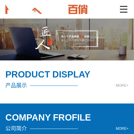
PRODUCT DISPLAY
产品展示
MORE+
COMPANY FROFILE
公司简介
MORE+