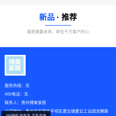
新品
· 推荐
靠质量赢未来，牵住千万客户的心
服务热线：无
5分钟前 刘先生 正在咨询
400电话：无
2分钟前 韩小姐 正在咨询
联系人：贵州博美家居
公司地址：贵州省安顺市平坝区夏云镇夏云工业园龙腾路
3分钟前 段先生 正在咨询