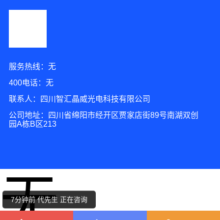
服务热线：无
400电话：无
联系人：四川智汇晶威光电科技有限公司
公司地址：四川省绵阳市经开区贾家店街89号南湖双创
园A栋B区213
5分钟前 周先生 正在咨询
2分钟前 吴小姐 正在咨询
无
6分钟前 王小姐 正在咨询
7分钟前 代先生 正在咨询